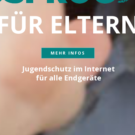
F
Ü
R
E
L
T
E
R
MEHR INFOS
Jugendschutz im Internet
für alle Endgeräte