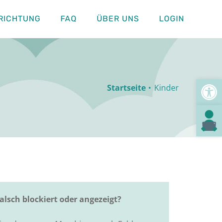
RICHTUNG
FAQ
ÜBER UNS
LOGIN
Toolb
Startseite
Kinder
Text in leic
alsch blockiert oder angezeigt?