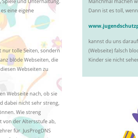
, Spiele und Unterhaltung.
Manchmal machen wir
 es eine eigene
Dann ist es toll, wenn
www.jugendschutzp
kannst du uns darau
t nur tolle Seiten, sondern
(Webseite) falsch blo
anz blöde Webseiten, die
Kinder sie nicht sehe
r diesen Webseiten zu
en Webseite nach, ob sie
nd dabei nicht sehr streng,
können. Wie streng
 von der Altersstufe ab,
 Lehrer für JusProgDNS